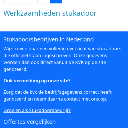
Werkzaamheden stukadoor
Stukadoorsbedrijven in Nederland
Wij streven naar een volledig overzicht van stucadoors
die officieel staan ingeschreven. Onze gegevens
worden dan ook direct vanuit de KVK op de site
genoteerd.
Ook vermelding op onze site?
Zorg dat de kvk de bedrijfsgegevens correct heeft
genoteerd en neem daarna
contact
met ons op.
Groeien als Stukadoorsbedrijf?
Offertes vergelijken