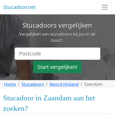
Stucadoor.net
Stucadoors vergelijken
Vergelijken van stucadoors bij jou in de
buurt.
Start vergelijken!
Home
Stucadoors
Noord-Holland
Zaandam
Stucadoor in Zaandam aan het
zoeken?