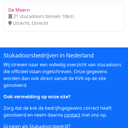
De Meern
21 stucadoors binnen 10km.
Utrecht, Utrecht
Stukadoorsbedrijven in Nederland
Wij streven naar een volledig overzicht van stucadoors
die officieel staan ingeschreven. Onze gegevens
worden dan ook direct vanuit de KVK op de site
genoteerd.
Ook vermelding op onze site?
Zorg dat de kvk de bedrijfsgegevens correct heeft
genoteerd en neem daarna
contact
met ons op.
Groeien als Stukadoorsbedrijf?